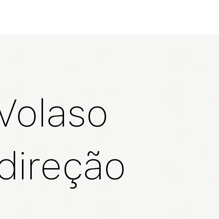
Quem somos
Serviços
Parceiros
Clientes
Co
 Volaso
 direção